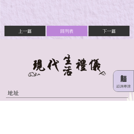
上一篇
回列表
下一篇
地址
苗栗-苗栗縣竹南萬大街48號七樓
新竹-新竹寶山鄉雙園路二段365巷10號
湖口-新竹湖口中山路一段133巷33弄20號
電話: 0982004605