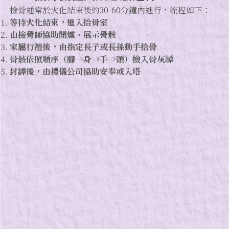
撿骨通常於火化結束後約30-60分鐘內進行，流程如下：
等待火化結束，進入拾骨室
由撿骨師協助開爐、展示骨骸
家屬行禮後，由指定長子或長孫動手拾骨
骨骸依照順序（腳→身→手→頭）撿入骨灰罈
封罈後，由禮儀公司協助安奉或入塔