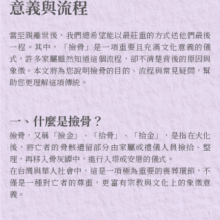
意義與流程
當至親離世後，我們總希望能以最莊重的方式送他們最後
一程。其中，「撿骨」是一項重要且充滿文化意義的儀
式，許多家屬雖然知道這個流程，卻不清楚背後的原因與
象徵。本文將為您說明撿骨的目的、流程與常見疑問，幫
助您更理解這項傳統。
一、什麼是撿骨？
撿骨，又稱「撿金」、「拾骨」、「拾金」，是指在火化
後，將亡者的骨骸遺留部分由家屬或禮儀人員撿拾、整
理，再移入骨灰罈中，進行入塔或安厝的儀式。
在台灣與華人社會中，這是一項極為重要的喪葬環節，不
僅是一種對亡者的尊重，更富有宗教與文化上的象徵意
義。