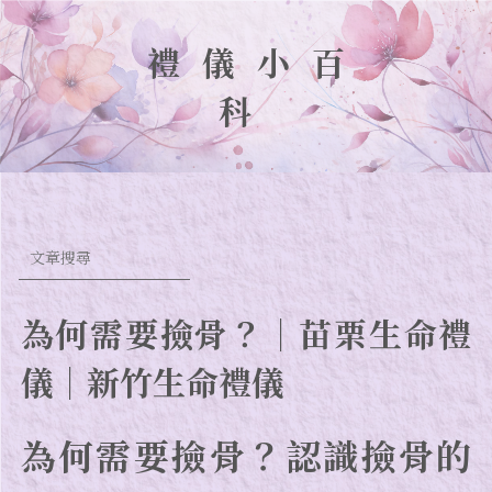
禮儀小百
科
為何需要撿骨？｜苗栗生命禮
儀｜新竹生命禮儀
為何需要撿骨？認識撿骨的