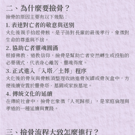
二、為什麼要撿骨？
撿骨的原因主要有以下幾點：
1.
表達對亡者的敬意與送別
火化後親手拾起骨骸，是子孫對長輩的最後孝行，象徵對
生命的尊重與不捨。
2.
協助亡者靈魂圓滿
根據佛教、道教信仰，撿骨是幫助亡者安然轉生或投胎的
必要儀式，代表身心離苦、靈魂得度。
3.
正式進入「入塔／土葬」程序
火化後的骨灰與骨骸須整理收納進骨灰罈或骨灰盒中，方
便後續安置於靈骨塔、墓園或家族墓地。
4.
傳統文化的延續
在傳統社會中，撿骨也象徵「人死歸根」，是家庭倫理與
孝道的一種延續與實踐。
三、撿骨流程大致怎麼進行？