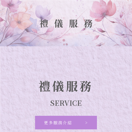
禮儀服務
禮儀服務
SERVICE
更多服務介紹
>